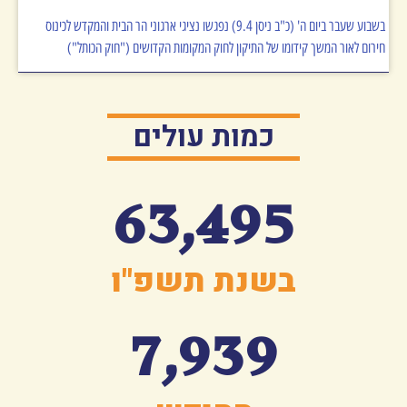
בשבוע שעבר ביום ה' (כ"ב ניסן 9.4) נפגשו נציגי ארגוני הר הבית והמקדש לכינוס
חירום לאור המשך קידומו של התיקון לחוק המקומות הקדושים ("חוק הכותל")
כמות עולים
63,495
בשנת תשפ"ו
7,939