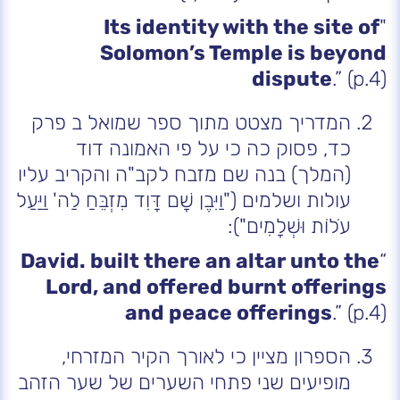
Its identity with the site of
"
Solomon’s Temple is beyond
dispute
.” (p.4)
המדריך מצטט מתוך ספר שמואל ב פרק
כד, פסוק כה כי על פי האמונה דוד
(המלך) בנה שם מזבח לקב"ה והקריב עליו
עולות ושלמים ("וַיִּבֶן שָׁם דָּוִד מִזְבֵּחַ לַה' וַיַּעַל
עֹלוֹת וּשְׁלָמִים"):
David. built there an altar unto the
“
Lord, and offered burnt offerings
and peace offerings
.” (p.4)
הספרון מציין כי לאורך הקיר המזרחי,
מופיעים שני פתחי השערים של שער הזהב