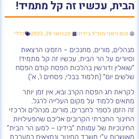
הבית, עכשיו זה קל מתמיד!
תום ניסני מנכ"ל בידינו
פברואר 28, 2023
כללי
מנהלים, מורים, מחנכים – הזמינו הרצאות
וסיורים על הר הבית, עכשיו זה קל מתמיד!
"שואלין ודורשין בהלכות הפסח קודם הפסח
שלשים יום" (תלמוד בבלי, פסחים ו', א')
לקראת חג הפסח הקרב ובא, אין זמן יותר
מתאים ללמוד על מקום העלייה לרגל.
זה הזמן לספר לחברים, מורים, מנהלים ולרכזי
החינוך החברתי הקרובים אליכם שהפעילויות
החינוכיות של עמותת "בידינו – למען הר הבית"
מאושרות ע"י משרד החינוך ונמצאים במערכת