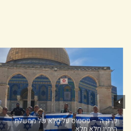
›
פרק ה' – פספוס על מלא של ממשלת
הימין מלא מלא