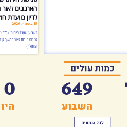
הארגונים לאור 
לדיון בוועדת חו
15 באפריל 2026
לכינוס חירום לאור המשך קיד
הכותל")
כמות עולים
0
649
השבוע
היו
לכל הנתונים