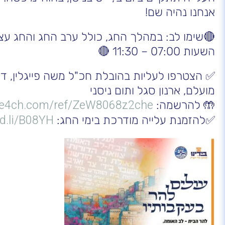
אנחנו נהיה שם!
🔴שימו לב: במהלך החג, כולל ערב החג והחג עצמו
השעות 07:00 – 11:30 🔴
✅ הצטרפו לעליות בהובלת חכ"ל משה פייגלין, ד"
מועלם, ארנון סגל ותום ניסני
/pe4ch.com/ref/ZeW8068z2che
🤲 להרשמה:
id.li/B08YH
✅להזמנת עלייה מודרכת בימי החג: