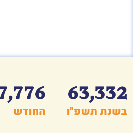
7,776
63,332
בשנת תשפ"ו
החודש