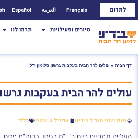
לתרום
Français
العربية
Español
ish
סיורים ופעילויות
תרמו לנו
»
עולים להר הבית בעקבות גרשון סלומון ז"ל
דף הבית
עולים להר הבית בעקבות גרשון 
תום ניסני מנכ"ל בידינו
אפריל 3, 2023
כללי
העלייה תתקיים ביום ב', י"ט בניסן, בחוה"מ פסח.