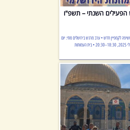
פעילים השנתי – תשפ"ו
יפה לקמפיין חדש • ערב מרגש בירושלים מתי: יום
חמישי, ב' אב תשפ"ו, 16 ביולי 2025, 18:30–20:30 • בית העמותות