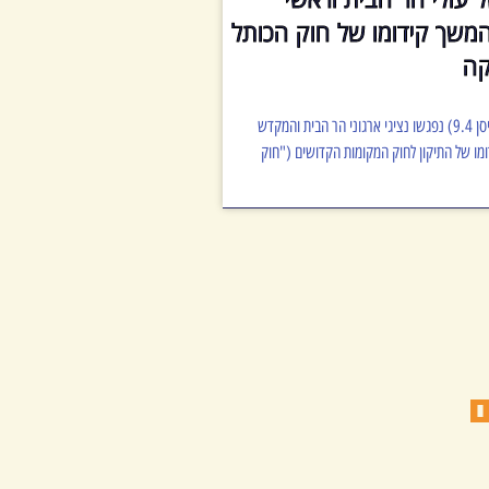
המשך קידומו של חוק הכותל
קה
בשבוע שעבר ביום ה' (כ"ב ניסן 9.4) נפגשו נציגי ארגוני הר הבית והמקדש
ומו של התיקון לחוק המקומות הקדושים ("חוק
ם