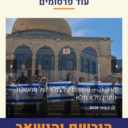
עוד פרסומים
‹
›
פרק ה' – פספוס על מלא של ממשלת
הימין מלא מלא
7 ביוני 2026
הירשם והישאר