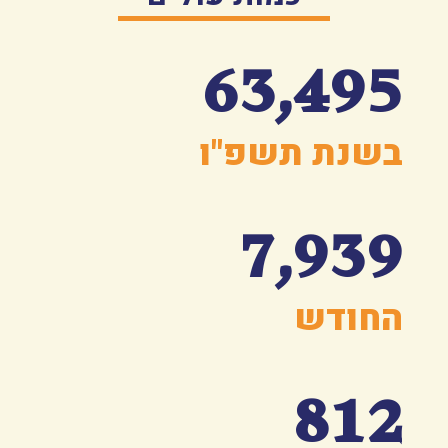
63,495
בשנת תשפ"ו
7,939
החודש
812