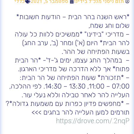
תום ניסני מנכ"ל בידינו
ספטמבר 5, 2021
כללי
*ראש השנה בהר הבית – הודעות חשובות*
שלום וחג שמח,
– מדריכי "בידינו" *ממשיכים ללוות כל עולה
להר הבית* היום (א') ומחר (ב', ערב החג)
בשעות הפתיחה של ההר.
– במהלך החג עצמו, ימים ג'-ד'- *הר הבית
פתוח* אך ללא הדרכה של מדריכי הארגון.
– *תזכורת* שעות הפתיחה של הר הבית:
07:00 – 11:00, 13:30 – 14:30. לפי ההלכה,
העלייה להר לאחר טבילה וללא נעלי עור.
– *מחפשים פדיון כפרות עם משמעות גדולה*?
תורמים למען העלייה להר בחגים >>>
https://drove.com/.2nqP