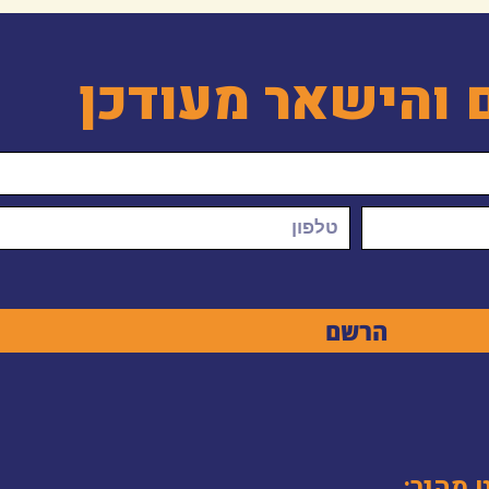
 והישאר מעודכן
הרשם
ט מהיר: