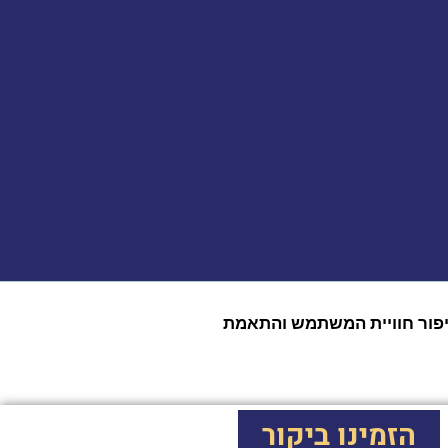
 צדדים שלישיים (Google, Facebook, Microsoft) לצורך ניתוח, שיפור חוויית המשתמש והתאמת
הזמינו ביקור