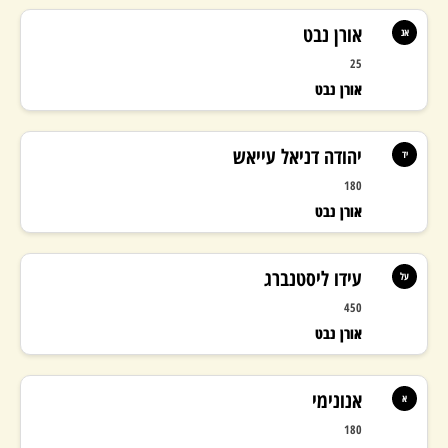
אורן נבט
אנ
יעד בונוס: 330,000
25
308,234 ₪
אורן נבט
יהודה דניאל עייאש
יד
180
אורן נבט
עידו ליסטנברג
על
450
אורן נבט
אנונימי
א
180