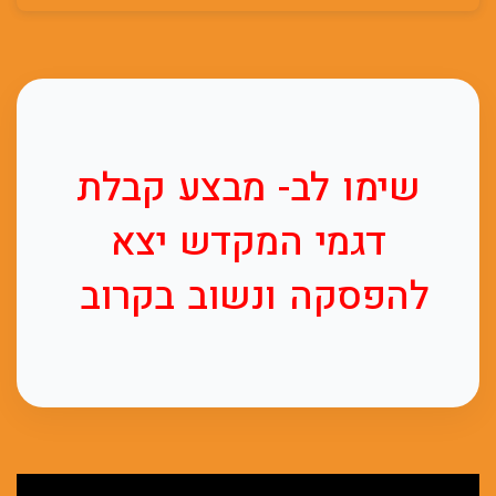
שימו לב- מבצע קבלת
דגמי המקדש יצא
להפסקה ונשוב בקרוב