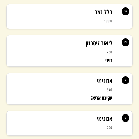
הלל נצר
הנ
100.0
ליאור זיסרמן
לז
250
רועי
אנונימי
א
540
עקיבא אריאל
אנונימי
א
200
103%