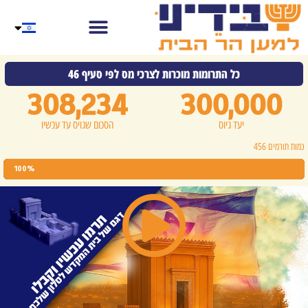
כל התרומות מוכרות לצרכי מס לפי סעיף 46
308,234
300,000
יעד גיוס
הסכום שגויס עד עכשיו
כמות תורמים 456
100%