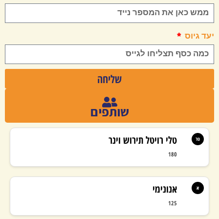
יעד גיוס
שליחה
שותפים
טלי רויטל תירוש וינר
טר
180
אנונימי
א
125