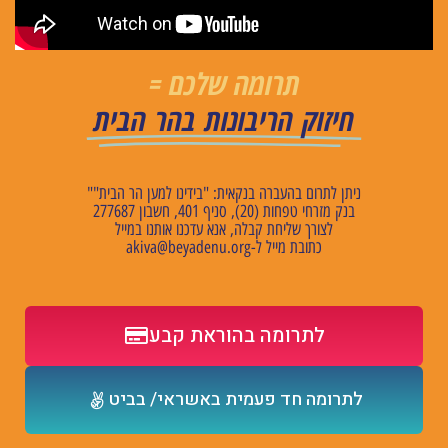
תרומה שלכם =
חיזוק הריבונות בהר הבית
ניתן לתרום בהעברה בנקאית: "בידינו למען הר הבית""
בנק מזרחי טפחות (20), סניף 401, חשבון 277687
לצורך שליחת קבלה, אנא עדכנו אותנו במייל
כתובת מייל ל
-akiva@beyadenu.org
לתרומה בהוראת קבע
לתרומה חד פעמית באשראי/ בביט