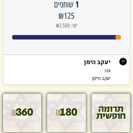
1
שותפים
₪125
יעד: ₪2,500
יעקב הימן
יה
125
יעקב היימן