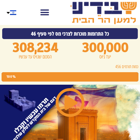
כל התרומות מוכרות לצרכי מס לפי סעיף 46
308,234
300,000
יעד גיוס
הסכום שגויס עד עכשיו
כמות תורמים 456
100%