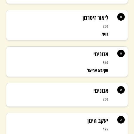
ליאור זיסרמן
לז
250
103%
רועי
אנונימי
א
יעד בונוס: 330,000
308,234 ₪
540
עקיבא אריאל
אנונימי
א
200
יעקב הימן
יה
125