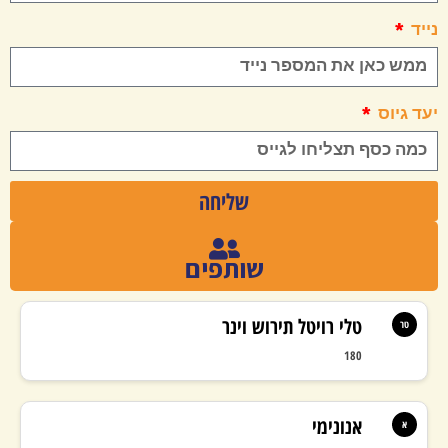
נייד
יעד גיוס
שליחה
שותפים
טלי רויטל תירוש וינר
טר
180
אנונימי
א