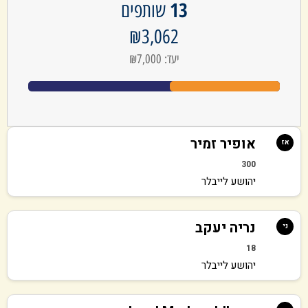
13
שותפים
₪3,062
יעד: ₪7,000
אופיר זמיר
אז
300
יהושע לייבלר
נריה יעקב
ני
18
יהושע לייבלר