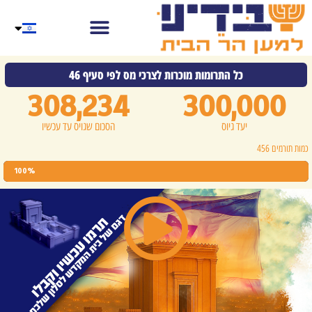
כל התרומות מוכרות לצרכי מס לפי סעיף 46
308,234
300,000
יעד גיוס
הסכום שגויס עד עכשיו
כמות תורמים 456
100%