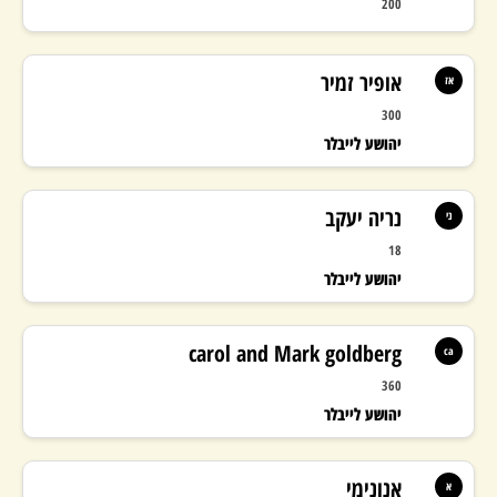
200
אופיר זמיר
אז
300
יהושע לייבלר
103%
נריה יעקב
ני
יעד בונוס: 330,000
18
308,234 ₪
יהושע לייבלר
carol and Mark goldberg
ca
360
יהושע לייבלר
אנונימי
א