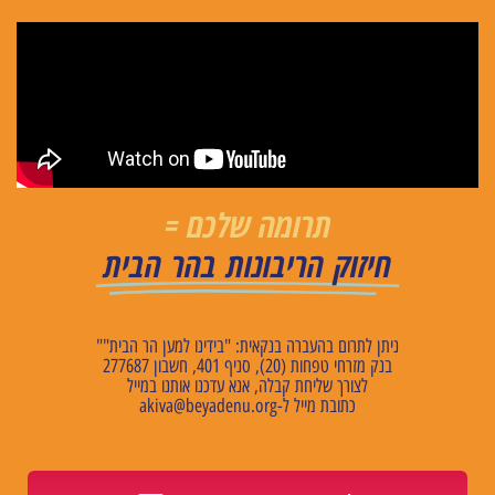
תרומה שלכם =
חיזוק הריבונות בהר הבית
ניתן לתרום בהעברה בנקאית: "בידינו למען הר הבית""
בנק מזרחי טפחות (20), סניף 401, חשבון 277687
לצורך שליחת קבלה, אנא עדכנו אותנו במייל
כתובת מייל ל
-akiva@beyadenu.org