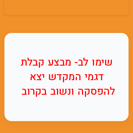
שימו לב- מבצע קבלת
דגמי המקדש יצא
להפסקה ונשוב בקרוב