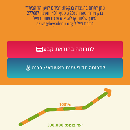
ניתן לתרום בהעברה בנקאית: "בידינו למען הר הבית""
בנק מזרחי טפחות (20), סניף 401, חשבון 277687
לצורך שליחת קבלה, אנא עדכנו אותנו במייל
כתובת מייל ל
-akiva@beyadenu.org
לתרומה בהוראת קבע
לתרומה חד פעמית באשראי/ בביט