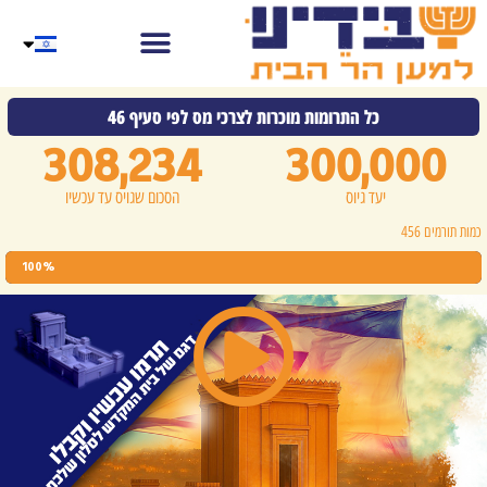
כל התרומות מוכרות לצרכי מס לפי סעיף 46
308,234
300,000
יעד גיוס
הסכום שגויס עד עכשיו
כמות תורמים 456
100%