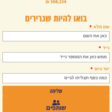
בואו להיות שגרירים
שם מלא
נייד
יעד גיוס
שליחה
שותפים