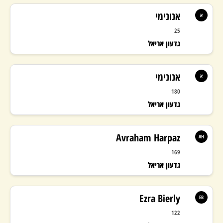
103%
אנונימי
א
25
יעד בונוס: 330,000
גדעון אריאל
308,234 ₪
אנונימי
א
180
גדעון אריאל
Avraham Harpaz
AH
169
גדעון אריאל
Ezra Bierly
EB
122