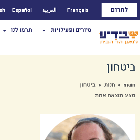
לתרום
Français
العربية
Español
ish
סיורים ופעילויות
תרמו לנו
ביטחון
♦
♦
ביטחון
main
חנות
מציג תוצאה אחת