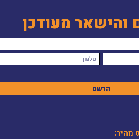
 והישאר מעודכן
הרשם
ט מהיר: