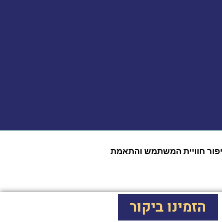
 צדדים שלישיים (Google, Facebook, Microsoft) לצורך ניתוח, שיפור חוויית המשתמש והתאמת
הזמינו ביקור