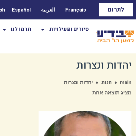
לתרום
Français
العربية
Español
ish
סיורים ופעילויות
תרמו לנו
יהדות ונצרות
♦
♦
יהדות ונצרות
main
חנות
מציג תוצאה אחת