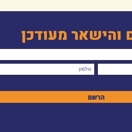
 והישאר מעודכן
הרשם